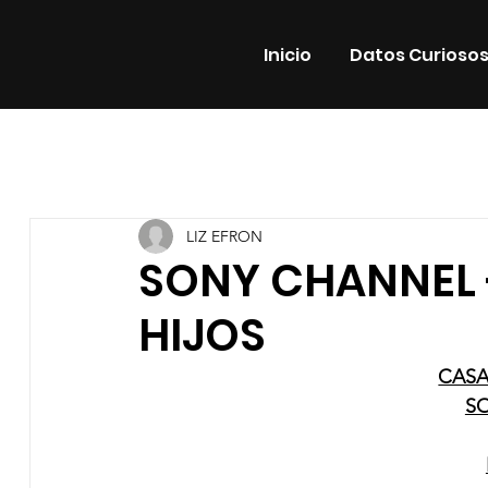
Inicio
Datos Curioso
Todas las entradas
Estrenos
Noticias
Datos Cur
LIZ EFRON
Promos
Teatro
Plataformas
Entrevistas
SONY CHANNEL
HIJOS
CASA
S