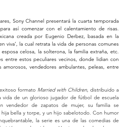
vares, Sony Channel presentará la cuarta temporada 
ara así comenzar con el calentamiento de risas. 
icana creada por Eugenio Derbez, basada en la 
n viva’, la cual retrata la vida de personas comunes 
posa celosa, la solterona, la familia extraña, etc. 
s entre estos peculiares vecinos, donde lidian con 
s amorosos, vendedores ambulantes, peleas, entre 
 exitoso formato 
Married with Children
, distribuido a 
a vida de un glorioso jugador de fútbol de escuela 
n vendedor de zapatos de mujer, su familia se 
ja bella y torpe, y un hijo sabelotodo. Con humor 
quebrantable, la serie es una de las comedias de 