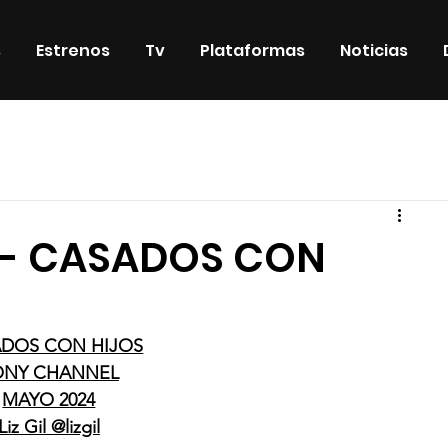
s
Estrenos
Tv
Plataformas
Noticias
iosos
DVD & Blu-Ray
Eventos
Eventos especiales
 - CASADOS CON
DOS CON HIJOS
ONY CHANNEL
MAYO 2024
Liz Gil @lizgil