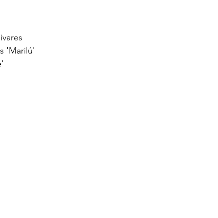
ivares
 'Marilú'
e'