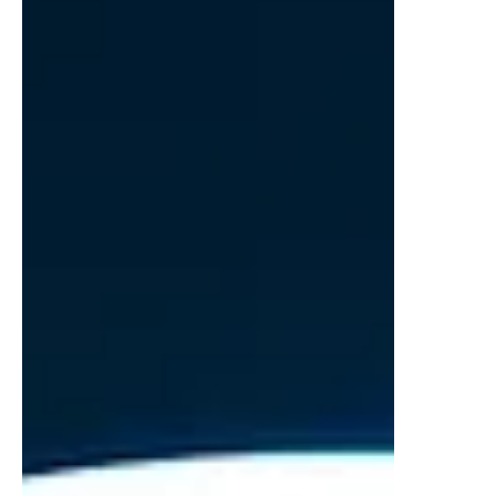
Mack, Faye Marsay, Rex Hayes, Aisling Sharkey,
Abbie Hern y Grant Feely. Ted regresa a Richmond
para enfrentar el mayor reto de su carrera hasta
ahora: dirigir a un equipo femenil de fútbol de la