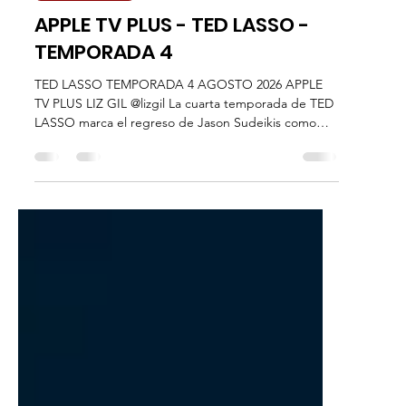
Liz Gil
hace 3 días
2 min de lectura
Plataformas
APPLE TV PLUS - TED LASSO -
TEMPORADA 4
TED LASSO TEMPORADA 4 AGOSTO 2026 APPLE
TV PLUS LIZ GIL @lizgil La cuarta temporada de TED
LASSO marca el regreso de Jason Sudeikis como
Ted Lasso, Hannah Waddinghan, June Temple, Brett
Goldstein, Brendan Hunt, Jeremy Swift. La nueva
temporada da la bienvenida a Tanya Reynolds, Jude