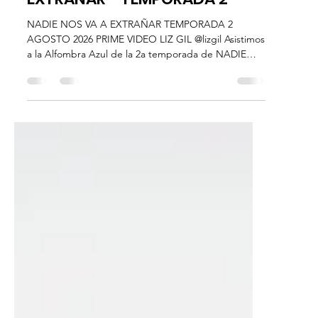
hace 1 día
3 min de lectura
Plataformas
PRIME VIDEO - NADIE NOS VA A
EXTRAÑAR - TEMPORADA 2
NADIE NOS VA A EXTRAÑAR TEMPORADA 2
AGOSTO 2026 PRIME VIDEO LIZ GIL @lizgil Asistimos
a la Alfombra Azul de la 2a temporada de NADIE
NOS VA A EXTRAÑAR. La serie, que se consolidó
como un éxito viral ubicándose en el top 10 de Prime
Video México durante 18 semanas, que regresará el
7 de agosto de 2026 con 8 episodios disponibles en
exclusiva a través de Prime Video. En esta
temporada, los 4 losers han entrado al último año de
la prepa, todavía dolidos por la pérdida de Memo. Y