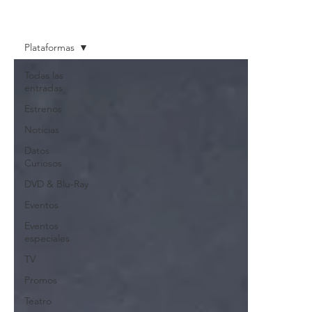
Plataformas
Todas las
entradas
Estrenos
Noticias
Datos
Curiosos
DVD & Blu-Ray
Eventos
Eventos
especiales
TV
Promos
Teatro