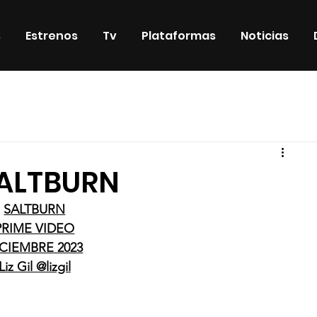
s
Estrenos
Tv
Plataformas
Noticias
iosos
DVD & Blu-Ray
Eventos
Eventos especiales
SALTBURN
SALTBURN
PRIME VIDEO
CIEMBRE 2023
Liz Gil @lizgil