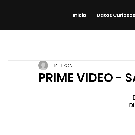
Inicio
Datos Curioso
Todas las entradas
Estrenos
Noticias
Datos Cur
LIZ EFRON
Promos
Teatro
Plataformas
Entrevistas
PRIME VIDEO - 
DI