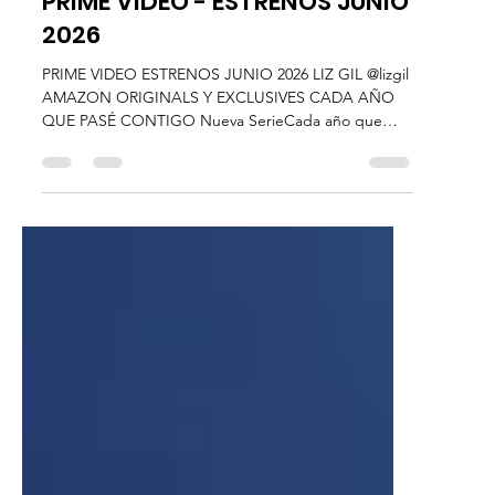
Liz Gil
1 jun
3 min de lectura
Plataformas
PRIME VIDEO - ESTRENOS JUNIO
2026
PRIME VIDEO ESTRENOS JUNIO 2026 LIZ GIL @lizgil
AMAZON ORIGINALS Y EXCLUSIVES CADA AÑO
QUE PASÉ CONTIGO Nueva SerieCada año que
pasé contigo 10 de junio En Barry’s Bay, a lo largo de
seis años y una semana, Cada año que pasé contigo
retrata un romance nostálgico sobre primeros
amores y decisiones que dejan huella. Basada en la
novela bestseller "Every Summer After" de Carley