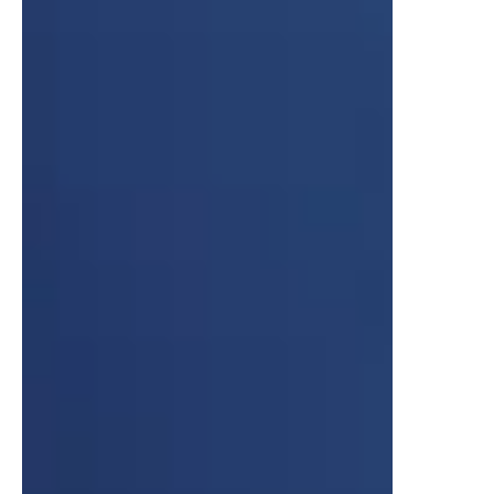
Fortune, la cual pasó 16 semanas en la lista del New
York Times. CULPA TUYA: LONDRES 17 de junio Ni