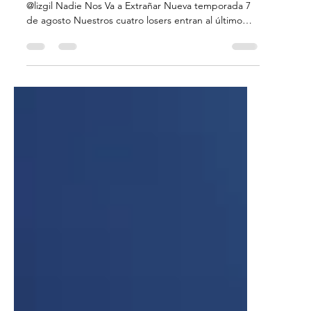
AGOSTO 2026
PRIME VIDEO ESTRENOS AGOSTO 2026 LIZ GIL
@lizgil Nadie Nos Va a Extrañar Nueva temporada 7
de agosto Nuestros cuatro losers entran al último
año de prepa aún dolidos por la pérdida de Memo.
Aunque su negocio y amistad los mantienen unidos,
una nueva competencia amenaza con reemplazarlos,
mientras se enfrentan a un futuro incierto en el que
deben decidir qué hacer con sus vidas. Reacher
Nueva temporada 12 de agosto En la cuarta
temporada de Reacher, un trágico encuentro en el