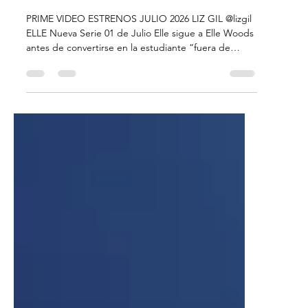
Liz Gil
29 jun
3 min de lectura
Plataformas
PRIME VIDEO - ESTRENOS JULIO
2026
PRIME VIDEO ESTRENOS JULIO 2026 LIZ GIL @lizgil
ELLE Nueva Serie 01 de Julio Elle sigue a Elle Woods
antes de convertirse en la estudiante “fuera de
lugar” en Harvard. En 1995 atraviesa el caos de la
preparatoria entre amistades difíciles, romances
prohibidos y decisiones de moda cuestionables,
mientras descubre quién es con el apoyo de su
familia. THE GHOST IN THE SHELL 07 de Julio En
2029, la avanzada ciudad de Niihama enfrenta nuevas
amenazas tecnológicas. La Mayor Motoko