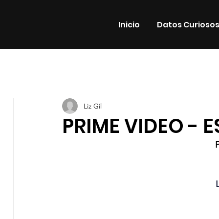
Inicio
Datos Curioso
Todas las entradas
Estrenos
Noticias
Datos Cur
Liz Gil
Promos
Teatro
Plataformas
Entrevistas
PRIME VIDEO - 