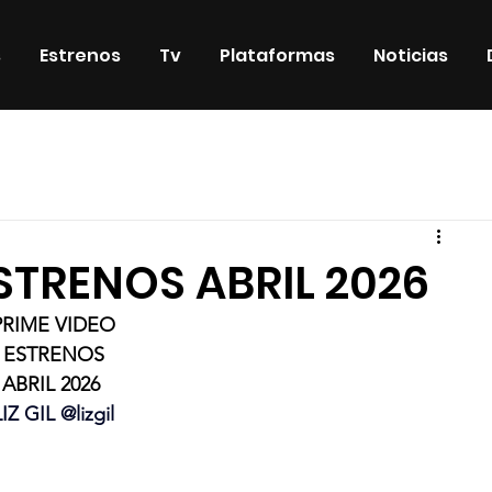
s
Estrenos
Tv
Plataformas
Noticias
iosos
DVD & Blu-Ray
Eventos
Eventos especiales
ESTRENOS ABRIL 2026
PRIME VIDEO
ESTRENOS
ABRIL 2026 
LIZ GIL @lizgil