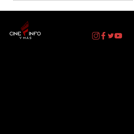
EL DIA D: BAJO PRESION - DATOS
CURIOSOS por LIZ GIL
Contacto
cineinformacion@gmail.com
Menú