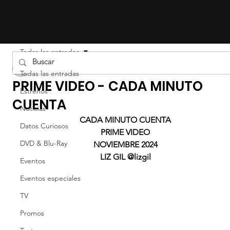
Todas las entradas
Liz Gil
Todas las entradas
PRIME VIDEO - CADA MINUTO
Estrenos
CUENTA
Noticias
CADA MINUTO CUENTA
Datos Curiosos
PRIME VIDEO
DVD & Blu-Ray
NOVIEMBRE 2024
LIZ GIL @lizgil
Eventos
Eventos especiales
TV
Promos