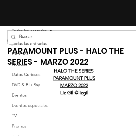
Todas las entradas
Liz Gil
Todas las entradas
PARAMOUNT PLUS - HALO THE
Estrenos
SERIES - MARZO 2022
Noticias
HALO THE SERIES 
Datos Curiosos
PARAMOUNT PLUS
DVD & Blu-Ray
MARZO 2022
Liz Gil @lizgil
Eventos
Eventos especiales
TV
Promos