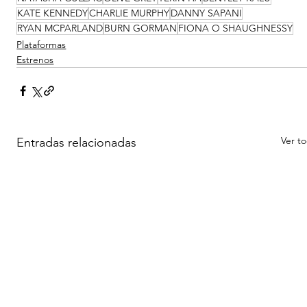
KATE KENNEDY
CHARLIE MURPHY
DANNY SAPANI
RYAN MCPARLAND
BURN GORMAN
FIONA O SHAUGHNESSY
Plataformas
Estrenos
Ver t
Entradas relacionadas