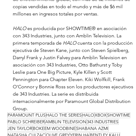
copias vendidas en todo el mundo y más de $6 mil 
millones en ingresos totales por ventas.
HALO
 es producida por SHOWTIME® en asociación 
con 343 Industries, junto con Amblin Television. La 
primera temporada de 
HALO
 cuenta con la producción 
ejecutiva de Steven Kane, junto con Steven Spielberg, 
Darryl Frank y Justin Falvey para Amblin Television en 
asociación con 343 Industries, Otto Bathurst y Toby 
Leslie para One Big Picture, Kyle Killen y Scott 
Pennington para Chapter Eleven. Kiki Wolfkill, Frank 
O'Connor y Bonnie Ross son los productores ejecutivos 
de 343 Industries. La serie es distribuida 
internacionalmente por Paramount Global Distribution 
Group.
PARAMOUNT PLUS
HALO THE SERIES
HALO
XBOX
SHOWTIME
PABLO SCHREIBER
AMBLIN TELEVISION
343 INDUSTRIES
JEN TAYLOR
BOKEEM WOODBINE
SHABANA AZMI
NATASHA CULZAC
OLIVE GREY
YERIN HA
BENTLEY KALU