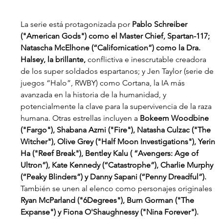
La serie está protagonizada por 
Pablo Schreiber 
("American Gods") como el Master Chief, Spartan-117; 
Natascha McElhone (“Californication”) como la Dra. 
Halsey, la brillante, 
conflictiva e inescrutable creadora 
de los super soldados espartanos; y Jen Taylor (serie de 
juegos “Halo”, RWBY) como Cortana, la IA más 
avanzada en la historia de la humanidad, y 
potencialmente la clave para la supervivencia de la raza 
humana. Otras estrellas incluyen a 
Bokeem Woodbine 
("Fargo"), Shabana Azmi ("Fire"), Natasha Culzac ("The 
Witcher"), Olive Grey ("Half Moon Investigations"), Yerin 
Ha ("Reef Break"), Bentley Kalu ( “Avengers: Age of 
Ultron”), Kate Kennedy (“Catastrophe”), Charlie Murphy 
(“Peaky Blinders”) y Danny Sapani (“Penny Dreadful”). 
También se unen al elenco como personajes originales 
Ryan McParland ("6Degrees"), Burn Gorman ("The 
Expanse") y Fiona O'Shaughnessy ("Nina Forever").