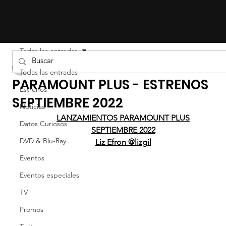
Todas las entradas
LIZ EFRON
Todas las entradas
PARAMOUNT PLUS - ESTRENOS
Estrenos
SEPTIEMBRE 2022
Noticias
LANZAMIENTOS PARAMOUNT PLUS
Datos Curiosos
SEPTIEMBRE 2022
DVD & Blu-Ray
Liz Efron @lizgil
Eventos
Eventos especiales
TV
Promos