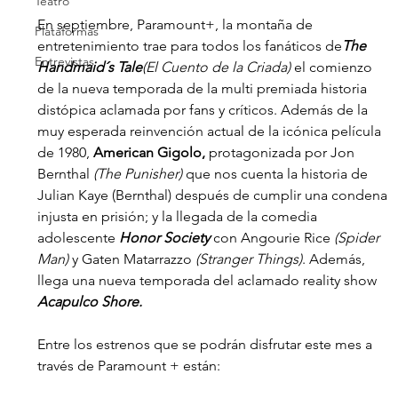
Teatro
En septiembre, Paramount+, la montaña de 
Plataformas
entretenimiento trae para todos los fanáticos de
The 
Entrevistas
Handmaid´s Tale
(El Cuento de la Criada) 
el comienzo 
de la nueva temporada de la multi premiada historia 
distópica aclamada por fans y críticos. Además de la 
muy esperada reinvención actual de la icónica película 
de 1980, 
American Gigolo,
 protagonizada por Jon 
Bernthal 
(The Punisher) 
que nos cuenta la historia de 
Julian Kaye (Bernthal) después de cumplir una condena 
injusta en prisión; y la llegada de la comedia 
adolescente 
Honor Society
 con Angourie Rice 
(Spider 
Man)
 y Gaten Matarrazzo 
(Stranger Things)
. Además, 
llega una nueva temporada del aclamado reality show 
Acapulco Shore.
Entre los estrenos que se podrán disfrutar este mes a 
través de Paramount + están: