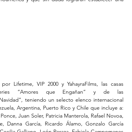
r Lifetime, VIP 2000 y YahayraFilms, las casas 
series “Amores que Engañan” y de las 
vidad”, teniendo un selecto elenco internacional 
ela, Argentina, Puerto Rico y Chile que incluye a: 
Ponce, Juan Soler, Patricia Manterola, Rafael Novoa, 
e, Danna García, Ricardo Álamo, Gonzalo García 
 Cecilia Galliano, León Peraza, Fabiola Campomanes 