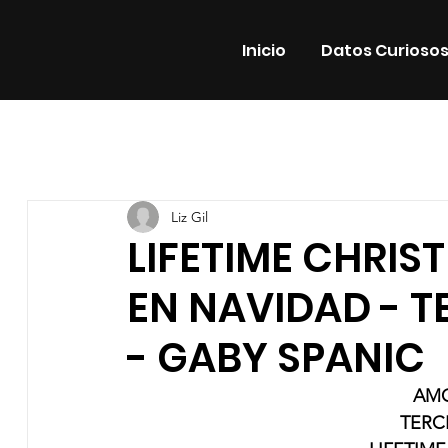
Inicio
Datos Curioso
Todas las entradas
Estrenos
Noticias
Datos Cur
Liz Gil
Promos
Teatro
Plataformas
Entrevistas
LIFETIME CHRIS
EN NAVIDAD - 
- GABY SPANIC
AMO
TERC