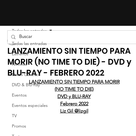
Todas las entradas
Liz Gil
Todas las entradas
LANZAMIENTO SIN TIEMPO PARA
Estrenos
MORIR (NO TIME TO DIE) - DVD y
Noticias
BLU-RAY - FEBRERO 2022
Datos Curiosos
LANZAMIENTO SIN TIEMPO PARA MORIR
DVD & Blu-Ray
(NO TIME TO DIE)
Eventos
DVD y BLU-RAY
Febrero 2022
Eventos especiales
Liz Gil @lizgil
TV
Promos