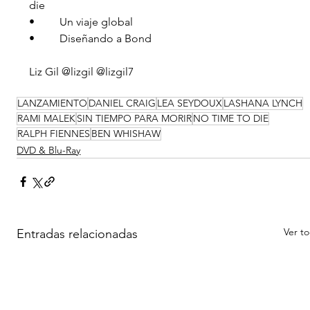
die
•         Un viaje global
•         Diseñando a Bond
Liz Gil @lizgil @lizgil7
LANZAMIENTO
DANIEL CRAIG
LEA SEYDOUX
LASHANA LYNCH
RAMI MALEK
SIN TIEMPO PARA MORIR
NO TIME TO DIE
RALPH FIENNES
BEN WHISHAW
DVD & Blu-Ray
Ver t
Entradas relacionadas