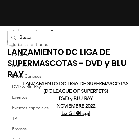
Todas las entradas
LIZ EFRON
Todas las entradas
LANZAMIENTO DC LIGA DE
Estrenos
SUPERMASCOTAS - DVD y BLU
Noticias
RAY
Datos Curiosos
LANZAMIENTO DC LIGA DE SUPERMASCOTAS
DVD & Blu-Ray
(DC LEAGUE OF SUPERPETS)
Eventos
DVD y BLU-RAY
NOVIEMBRE 2022
Eventos especiales
Liz Gil @lizgil
TV
Promos