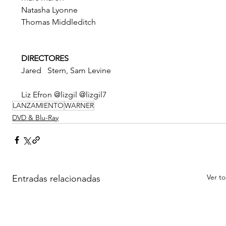
Natasha Lyonne
Thomas Middleditch
DIRECTORES
Jared   Stern, Sam Levine
Liz Efron @lizgil @lizgil7
LANZAMIENTO
WARNER
DVD & Blu-Ray
Ver t
Entradas relacionadas