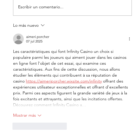
Escribir un comentario...
Lo más nuevo
EL DIA D: BAJO PRESION - DATOS
CURIOSOS por LIZ GIL
aimeri.porcher
07 jul 2025
Les caractéristiques qui font Infinity Casino un choix si 
populaire parmi les joueurs qui aiment jouer dans les casinos 
en ligne font l'objet de cet essai, qui examine ces 
caractéristiques. Aux fins de cette discussion, nous allons 
étudier les éléments qui contribuent à sa réputation de 
casino 
https://aimeriporcher.wixsite.com/infinity
 offrant des 
expériences utilisateur exceptionnelles et offrant d'excellents 
prix. Parmi ces aspects figurent la grande variété de jeux à la 
fois excitants et attrayants, ainsi que les incitations offertes. 
Découvrez comment Infinity Casino a…
Mostrar más
Me gusta
Reaccionar