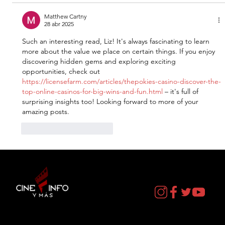
Matthew Cartny
28 abr 2025
Such an interesting read, Liz! It's always fascinating to learn 
more about the value we place on certain things. If you enjoy 
discovering hidden gems and exploring exciting 
opportunities, check out 
https://licensefarm.com/articles/thepokies-casino-discover-the-
top-online-casinos-for-big-wins-and-fun.html
 – it's full of 
surprising insights too! Looking forward to more of your 
amazing posts.
Me gusta
Reaccionar