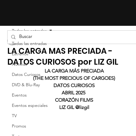
Todas las entradas
Liz Gil
Todas las entradas
LA CARGA MAS PRECIADA -
Estrenos
DATOS CURIOSOS por LIZ GIL
Noticias
LA CARGA MÁS PRECIADA
Datos Curiosos
(THE MOST PRECIOUS OF CARGOES)
DVD & Blu-Ray
DATOS CURIOSOS
ABRIL 2025 
Eventos
CORAZÓN FILMS
Eventos especiales
LIZ GIL @lizgil
TV
Promos