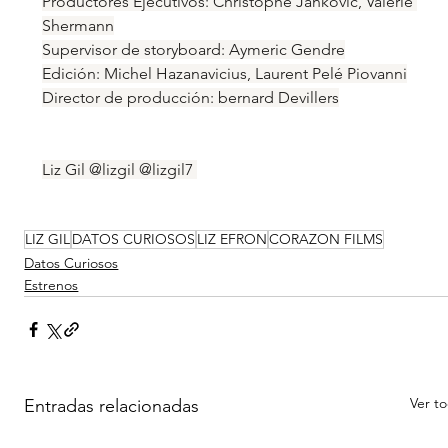
Productores Ejecutivos: Christophe Jankovic, Valérie 
Shermann
Supervisor de storyboard: Aymeric Gendre
Edición: Michel Hazanavicius, Laurent Pelé Piovanni
Director de producción: bernard Devillers
Liz Gil @lizgil @lizgil7 
LIZ GIL
DATOS CURIOSOS
LIZ EFRON
CORAZON FILMS
Datos Curiosos
Estrenos
Ver t
Entradas relacionadas