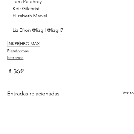
Tom Pelphrey
Keir Gilchrist
Elizabeth Marvel
Liz Efron @lizgil @lizgil7
INKPR
HBO MAX
Plataformas
Estrenos
Ver t
Entradas relacionadas