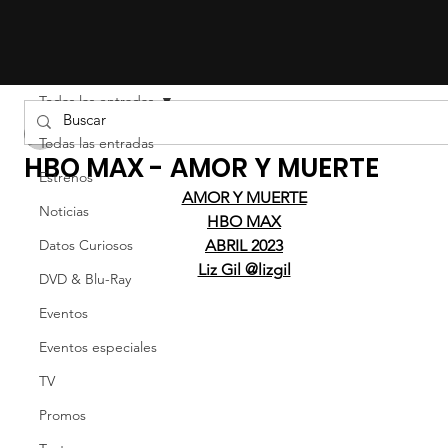
Todas las entradas
LIZ EFRON
Todas las entradas
HBO MAX - AMOR Y MUERTE
Estrenos
AMOR Y MUERTE
Noticias
HBO MAX
Datos Curiosos
ABRIL 2023
Liz Gil @lizgil
DVD & Blu-Ray
Eventos
Eventos especiales
TV
Promos