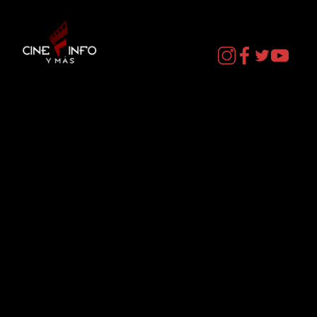
EL DIA D: BAJO PRESION - DATOS
CURIOSOS por LIZ GIL
Contacto
cineinformacion@gmail.com
Menú
Datos Curiosos
Estrenos