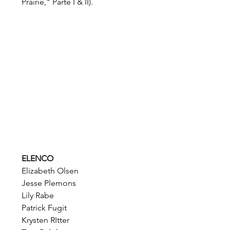
Prairie," Parte I & II).
ELENCO
Elizabeth Olsen
Jesse Plemons
Lily Rabe
Patrick Fugit
Krysten RItter