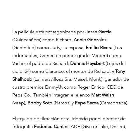
La película está protagonizada por 
Jesse Garcia
(Quinceañera) como Richard; 
Annie Gonzalez
(Gentefied) como Judy, su esposa; 
Emilio Rivera
 (Los 
indomables, Crimen en primer grado, Venom) como 
Vacho, el padre de Richard; 
Dennis Haysbert
 (Lejos del 
cielo, 24) como Clarence, el mentor de Richard; y 
Tony 
Shalhoub
 (La maravillosa Sra. Maisel, Monk), ganador de 
cuatro premios Emmy®, como Roger Enrico, CEO de 
PepsiCo.  También integran el elenco 
Matt Walsh
(Veep), 
Bobby Soto
 (Narcos) y 
Pepe Serna
 (Caracortada). 
El equipo de filmación está liderado por el director de 
fotografía 
Federico Cantini
, ADF (Give or Take, Desire), 