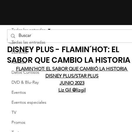
Todas las entradas
LIZ EFRON
Todas las entradas
DISNEY PLUS - FLAMIN´HOT: EL
Estrenos
SABOR QUE CAMBIO LA HISTORIA
Noticias
FLAMIN´HOT: EL SABOR QUE CAMBIÓ LA HISTORIA 
Datos Curiosos
DISNEY PLUS/STAR PLUS
DVD & Blu-Ray
JUNIO 2023
Liz Gil @lizgil
Eventos
Eventos especiales
TV
Promos