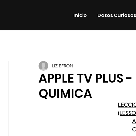
Inicio
Datos Curioso
Todas las entradas
Estrenos
Noticias
Datos Cur
LIZ EFRON
Promos
Teatro
Plataformas
Entrevistas
APPLE TV PLUS 
QUIMICA
LECCI
(LESSO
A
O