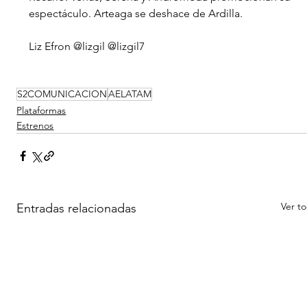
espectáculo. Arteaga se deshace de Ardilla.
Liz Efron @lizgil @lizgil7 
S2COMUNICACION
AELATAM
Plataformas
Estrenos
Ver t
Entradas relacionadas