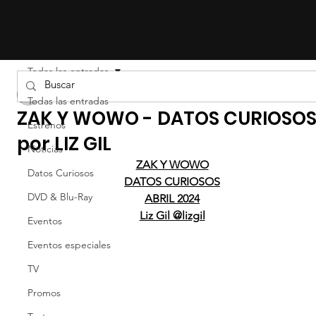
Todas las entradas
LIZ EFRON
Todas las entradas
ZAK Y WOWO - DATOS CURIOSO
Estrenos
por LIZ GIL
Noticias
ZAK Y WOWO
Datos Curiosos
DATOS CURIOSOS
DVD & Blu-Ray
ABRIL 2024
Liz Gil @lizgil
Eventos
Eventos especiales
TV
Promos