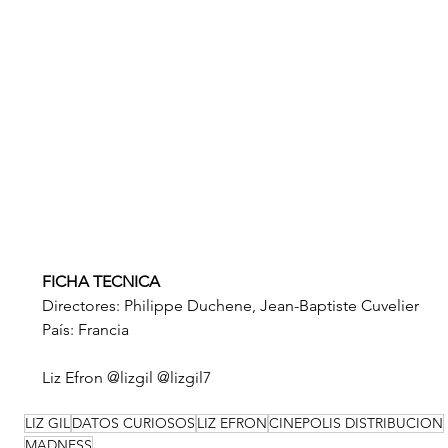
FICHA TECNICA
Directores: Philippe Duchene, Jean-Baptiste Cuvelier
País: Francia
Liz Efron @lizgil @lizgil7
LIZ GIL
DATOS CURIOSOS
LIZ EFRON
CINEPOLIS DISTRIBUCION
MADNESS