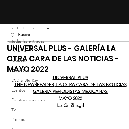
Todas las entradas
Liz Gil
Todas las entradas
UNIVERSAL PLUS - GALERÍA LA
Estrenos
OTRA CARA DE LAS NOTICIAS -
Noticias
MAYO 2022
Datos Curiosos
UNIVERSAL PLUS
DVD & Blu-Ray
THE NEWSREADER, LA OTRA CARA DE LAS NOTICIAS
Eventos
GALERIA PERIODISTAS MEXICANAS
MAYO 2022
Eventos especiales
Liz Gil @lizgil
TV
Promos