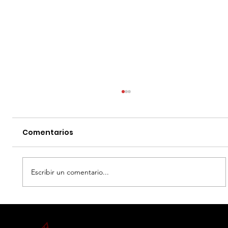
Comentarios
Escribir un comentario...
EL DIA D: BAJO PRESION - DATOS
CURIOSOS por LIZ GIL