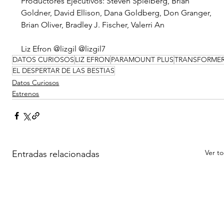
Productores Ejecutivos: Steven Spielberg, Brian 
Goldner, David Ellison, Dana Goldberg, Don Granger, 
Brian Oliver, Bradley J. Fischer, Valerri An
Liz Efron @lizgil @lizgil7
DATOS CURIOSOS
LIZ EFRON
PARAMOUNT PLUS
TRANSFORME
EL DESPERTAR DE LAS BESTIAS
Datos Curiosos
Estrenos
Ver t
Entradas relacionadas