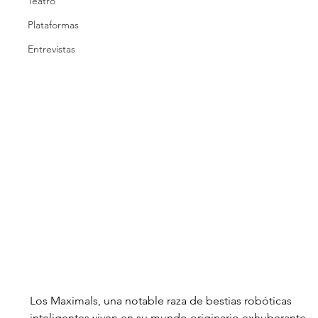
Teatro
Plataformas
Entrevistas
Los Maximals, una notable raza de bestias robóticas 
inteligentes viven en su mundo originario exhuberante 