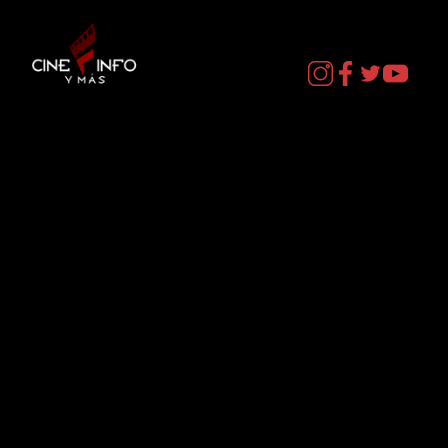
LA MUERTE DE ROBIN HOOD - DATOS
CURIOSOS por LIZ GIL
Contacto
cineinformacion@gmail.com
Menú
Datos Curiosos
Estrenos