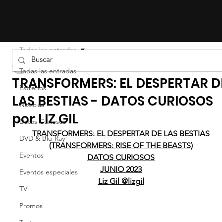
Todas las entradas
LIZ EFRON
Todas las entradas
TRANSFORMERS: EL DESPERTAR D
Estrenos
LAS BESTIAS - DATOS CURIOSOS
Noticias
por LIZ GIL
Datos Curiosos
TRANSFORMERS: EL DESPERTAR DE LAS BESTIAS
DVD & Blu-Ray
(TRANSFORMERS: RISE OF THE BEASTS)
Eventos
DATOS CURIOSOS
JUNIO 2023
Eventos especiales
Liz Gil @lizgil
TV
Promos