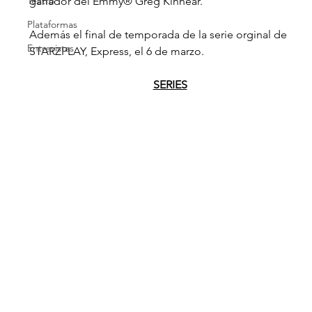
Teatro
ganador del Emmy® Greg Kinnear.
Plataformas
Además el final de temporada de la serie orginal de 
Entrevistas
STARZPLAY, Express, el 6 de marzo. 
SERIES