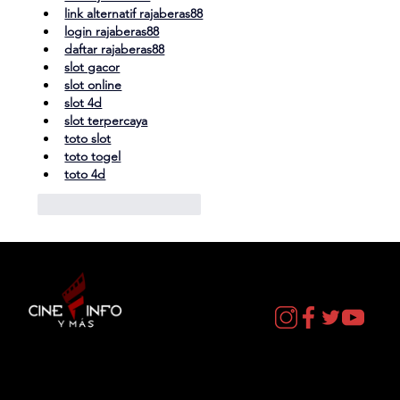
link alternatif rajaberas88
login rajaberas88
daftar rajaberas88
slot gacor
slot online
slot 4d
slot terpercaya
toto slot
toto togel
toto 4d
Me gusta
Reaccionar