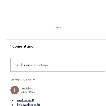
1 comentario
Escribir un comentario...
Lo más nuevo
DISNEY PLUS - ESTRENOS AGOSTO
2026
line5d vip
23 oct 2025
rajaberas88
link rajaberas88