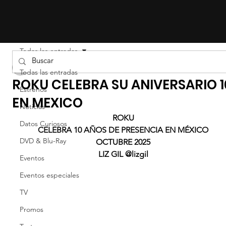
Todas las entradas
Liz Gil
Todas las entradas
ROKU CELEBRA SU ANIVERSARIO 1
Estrenos
EN MEXICO
Noticias
ROKU
Datos Curiosos
CELEBRA 10 AÑOS DE PRESENCIA EN MÉXICO
DVD & Blu-Ray
OCTUBRE 2025
LIZ GIL @lizgil
Eventos
Eventos especiales
TV
Promos