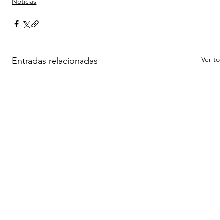
Noticias
Ver t
Entradas relacionadas