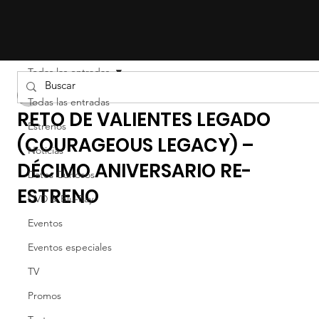
Todas las entradas
Liz Gil
Todas las entradas
RETO DE VALIENTES LEGADO
Estrenos
(COURAGEOUS LEGACY) –
Noticias
DÉCIMO ANIVERSARIO RE-
Datos Curiosos
ESTRENO
DVD & Blu-Ray
Eventos
Eventos especiales
TV
Promos