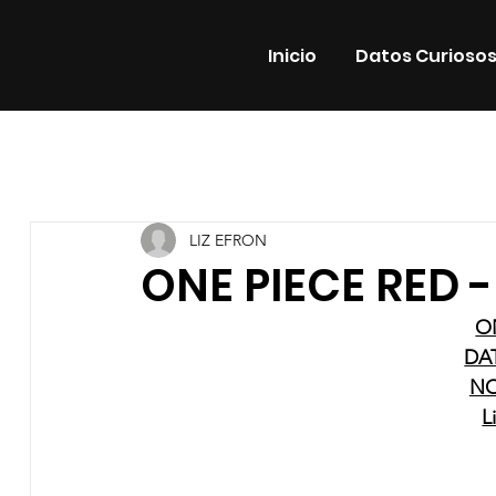
Inicio
Datos Curioso
Todas las entradas
Estrenos
Noticias
Datos Cur
LIZ EFRON
Promos
Teatro
Plataformas
Entrevistas
ONE PIECE RED 
O
DA
NO
L