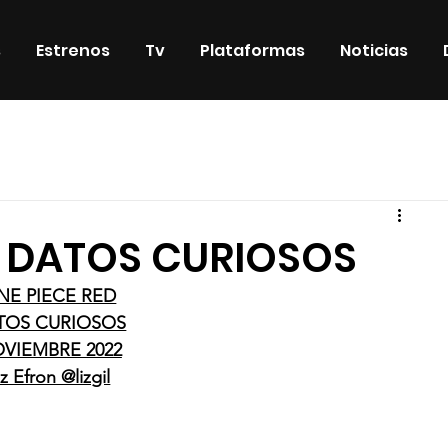
s
Estrenos
Tv
Plataformas
Noticias
iosos
DVD & Blu-Ray
Eventos
Eventos especiales
- DATOS CURIOSOS
NE PIECE RED
TOS CURIOSOS
VIEMBRE 2022
iz Efron @lizgil