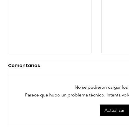
Comentarios
No se pudieron cargar los
Parece que hubo un problema técnico. Intenta volve
EL DIA D: BAJO PRESION -
LA NEG
Actualizar
DATOS CURIOSOS por LIZ
CURIOSO
GIL