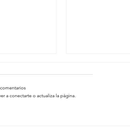
 comentarios
r a conectarte o actualiza la página.
OCIACION - DATOS
SPIDER MAN UN NUEVO
S por LIZ GIL
- DATOS CURIOSOS po
GIL