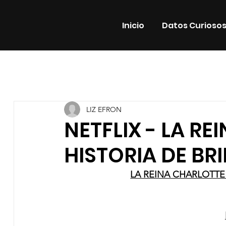
Inicio
Datos Curioso
Todas las entradas
Estrenos
Noticias
Datos Cur
LIZ EFRON
Promos
Teatro
Plataformas
Entrevistas
NETFLIX - LA R
HISTORIA DE B
LA REINA CHARLOTTE