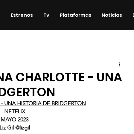
s
Estrenos
Tv
Plataformas
Noticias
iosos
DVD & Blu-Ray
Eventos
Eventos especiales
EINA CHARLOTTE - UNA
RIDGERTON
 - UNA HISTORIA DE BRIDGERTON
NETFLIX
MAYO 2023
Liz Gil @lizgil