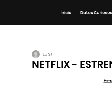
Inicio
Datos Curioso
Todas las entradas
Estrenos
Noticias
Datos Cur
Liz Gil
Promos
Teatro
Plataformas
Entrevistas
NETFLIX - ESTR
Est