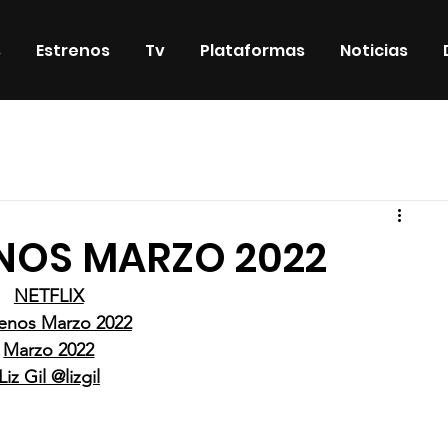
s
Estrenos
Tv
Plataformas
Noticias
iosos
DVD & Blu-Ray
Eventos
Eventos especiales
ENOS MARZO 2022
NETFLIX
renos Marzo 2022
Marzo 2022
Liz Gil @lizgil