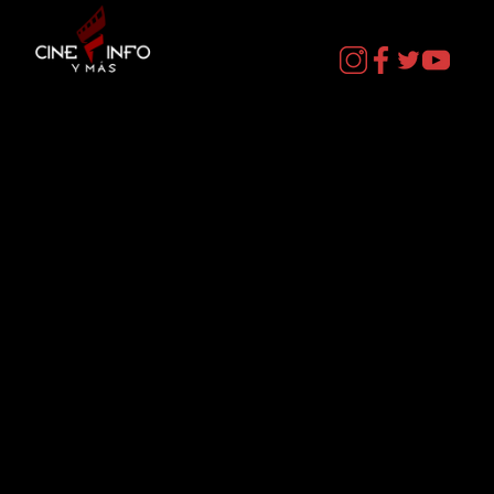
CURIOSOS por LIZ GIL
Contacto
cineinformacion@gmail.com
Menú
Datos Curiosos
Estrenos
TV