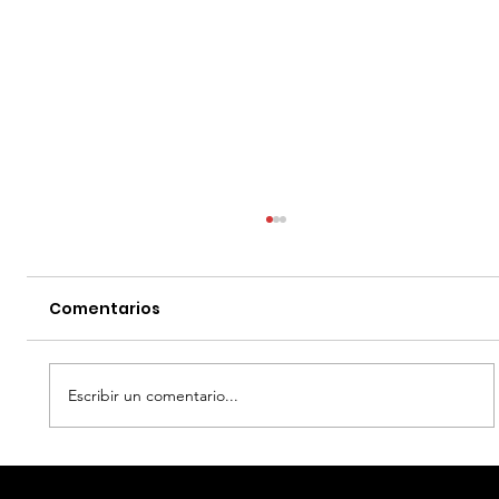
Comentarios
Escribir un comentario...
EL DIA D: BAJO PRESION - DATOS