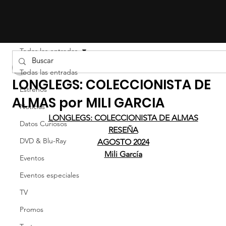
Todas las entradas
Mily Garcia
Todas las entradas
LONGLEGS: COLECCIONISTA DE
Estrenos
ALMAS por MILI GARCIA
Noticias
LONGLEGS: COLECCIONISTA DE ALMAS
Datos Curiosos
RESEÑA
DVD & Blu-Ray
AGOSTO 2024
Mili García
Eventos
Eventos especiales
TV
Promos