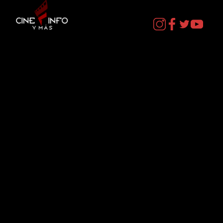
CURIOSOS por LIZ GIL
Contacto
cineinformacion@gmail.com
Menú
Datos Curiosos
Estrenos
TV