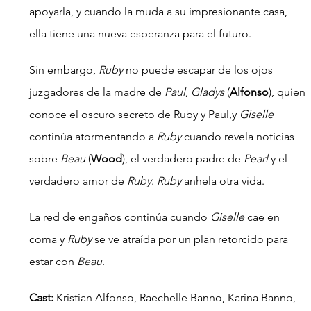
apoyarla, y cuando la muda a su impresionante casa, 
ella tiene una nueva esperanza para el futuro.
Sin embargo, 
Ruby 
no puede escapar de los ojos 
juzgadores de la madre de 
Paul
, 
Gladys
 (
Alfonso
), quien 
conoce el oscuro secreto de Ruby y Paul,y 
Giselle
continúa atormentando a 
Ruby
 cuando revela noticias 
sobre 
Beau
 (
Wood
), el verdadero padre de 
Pearl
 y el 
verdadero amor de 
Ruby
. 
Ruby
 anhela otra vida.
La red de engaños continúa cuando 
Giselle 
cae en 
coma y 
Ruby
 se ve atraída por un plan retorcido para 
estar con 
Beau
.
Cast:
 Kristian Alfonso, Raechelle Banno, Karina Banno, 