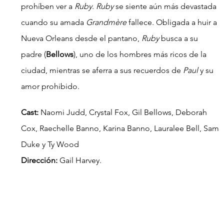
prohíben ver a 
Ruby
. 
Ruby
 se siente aún más devastada 
cuando su amada 
Grandmère 
fallece. Obligada a huir a 
Nueva Orleans desde el pantano, 
Ruby
 busca a su 
padre (
Bellows
), uno de los hombres más ricos de la 
ciudad, mientras se aferra a sus recuerdos de 
Paul 
y su 
amor prohibido.
Cast:
 Naomi Judd, Crystal Fox, Gil Bellows, Deborah 
Cox, Raechelle Banno, Karina Banno, Lauralee Bell, Sam 
Duke y Ty Wood
Dirección: 
Gail Harvey.