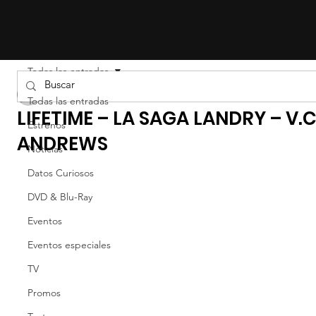
Todas las entradas
Liz Gil
Todas las entradas
LIFETIME – LA SAGA LANDRY – V.C
Estrenos
ANDREWS
Noticias
Datos Curiosos
DVD & Blu-Ray
Eventos
Eventos especiales
TV
Promos