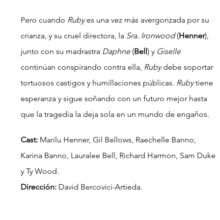
Pero cuando 
Ruby 
es una vez más avergonzada por su 
crianza, y su cruel directora, la 
Sra. Ironwood
 (
Henner
), 
junto con su madrastra 
Daphne
 (
Bell
) y 
Giselle
continúan conspirando contra ella, 
Ruby 
debe soportar 
tortuosos castigos y humillaciones públicas. 
Ruby
 tiene 
esperanza y sigue soñando con un futuro mejor hasta 
que la tragedia la deja sola en un mundo de engaños.
Cast:
 Marilu Henner, Gil Bellows, Raechelle Banno, 
Karina Banno, Lauralee Bell, Richard Harmon, Sam Duke 
y Ty Wood.
Dirección: 
David Bercovici-Artieda.