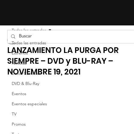
Todas las entradas
Liz Gil
Todas las entradas
LANZAMIENTO LA PURGA POR
Estrenos
SIEMPRE – DVD y BLU-RAY –
Noticias
NOVIEMBRE 19, 2021
Datos Curiosos
DVD & Blu-Ray
Eventos
Eventos especiales
TV
Promos