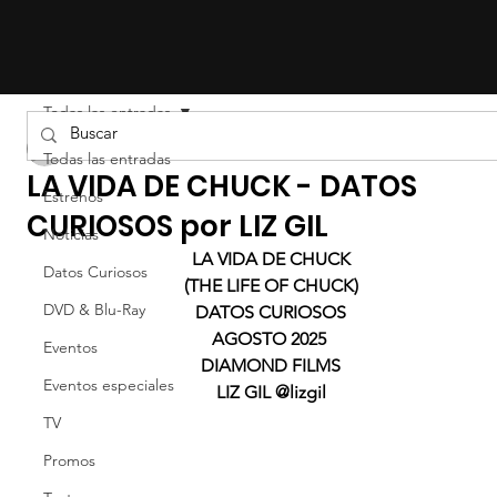
Todas las entradas
Liz Gil
Todas las entradas
LA VIDA DE CHUCK - DATOS
Estrenos
CURIOSOS por LIZ GIL
Noticias
LA VIDA DE CHUCK
Datos Curiosos
(THE LIFE OF CHUCK)
DVD & Blu-Ray
DATOS CURIOSOS
AGOSTO 2025 
Eventos
DIAMOND FILMS
Eventos especiales
LIZ GIL @lizgil
TV
Promos