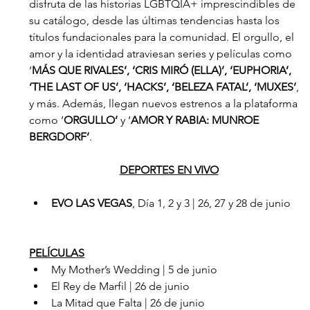
disfruta de las historias LGBTQIA+ imprescindibles de 
su catálogo, desde las últimas tendencias hasta los 
títulos fundacionales para la comunidad. El orgullo, el 
amor y la identidad atraviesan series y películas como 
‘
MÁS QUE RIVALES’, ‘CRIS MIRÓ (ELLA)’, ‘EUPHORIA’, 
‘THE LAST OF US’, ‘HACKS’, ‘BELEZA FATAL’, ‘MUXES’
, 
y más. Además, llegan nuevos estrenos a la plataforma 
como ‘
ORGULLO’ 
y ‘
AMOR Y RABIA: MUNROE 
BERGDORF’
.
DEPORTES EN VIVO
EVO LAS VEGAS
, Día 1, 2 y 3 | 26, 27 y 28 de junio
PELÍCULAS
My Mother’s Wedding | 5 de junio
El Rey de Marfil | 26 de junio  
La Mitad que Falta | 26 de junio