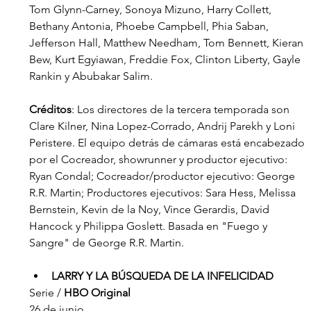
Tom Glynn-Carney, Sonoya Mizuno, Harry Collett, 
Bethany Antonia, Phoebe Campbell, Phia Saban, 
Jefferson Hall, Matthew Needham, Tom Bennett, Kieran 
Bew, Kurt Egyiawan, Freddie Fox, Clinton Liberty, Gayle 
Rankin y Abubakar Salim.
Créditos
: Los directores de la tercera temporada son 
Clare Kilner, Nina Lopez-Corrado, Andrij Parekh y Loni 
Peristere. El equipo detrás de cámaras está encabezado 
por el Cocreador, showrunner y productor ejecutivo: 
Ryan Condal; Cocreador/productor ejecutivo: George 
R.R. Martin; Productores ejecutivos: Sara Hess, Melissa 
Bernstein, Kevin de la Noy, Vince Gerardis, David 
Hancock y Philippa Goslett. Basada en "Fuego y 
Sangre" de George R.R. Martin.
LARRY Y LA BÚSQUEDA DE LA INFELICIDAD
Serie / 
HBO Original
26 de junio