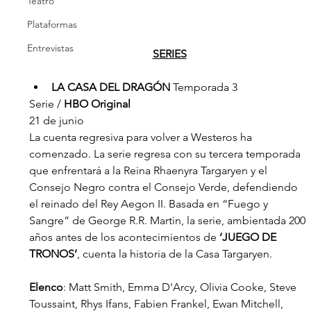
Teatro
Plataformas
Entrevistas
SERIES
LA CASA DEL DRAGÓN
 Temporada 3
Serie / 
HBO Original
21 de junio
La cuenta regresiva para volver a Westeros ha 
comenzado. La serie regresa con su tercera temporada 
que enfrentará a la Reina Rhaenyra Targaryen y el 
Consejo Negro contra el Consejo Verde, defendiendo 
el reinado del Rey Aegon II. Basada en “Fuego y 
Sangre” de George R.R. Martin, la serie, ambientada 200 
años antes de los acontecimientos de 
‘JUEGO DE 
TRONOS’
, cuenta la historia de la Casa Targaryen.
Elenco
: Matt Smith, Emma D'Arcy, Olivia Cooke, Steve 
Toussaint, Rhys Ifans, Fabien Frankel, Ewan Mitchell, 