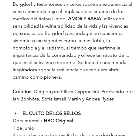
Bergdorf y testimonios sinceros sobre su experiencia al 
verse arrastrada bajo el implacable escrutinio de los 
medios del Reino Unido, 
AMOR Y RABIA
 utiliza con 
sensibilidad la vulnerabilidad de la vida y las vivencias 
personales de Bergdorf para indagar en cuestiones 
sistémicas tan vigentes como la transfobia, la 
homofobia y el racismo, al tiempo que reafirma la 
importancia de la comunidad y ofrece un retrato de lo 
que es el activismo moderno. Se trata de una mirada 
inspiradora sobre la resiliencia que requiere abrir 
camino como pionera.
Créditos
: Dirigida por Olivia Cappuccini. Producido por 
Ian Bonhôte, Sofia Ismail Martin y Andee Ryder.
EL CULTO DE LOS BELLOS
Documental / 
HBO Original
1 de junio
Sigue la historia de Hoyt Richards, quien desde muy 