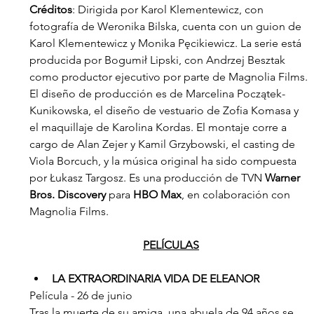
Créditos
: Dirigida por Karol Klementewicz, con 
fotografía de Weronika Bilska, cuenta con un guion de 
Karol Klementewicz y Monika Pęcikiewicz. La serie está 
producida por Bogumił Lipski, con Andrzej Besztak 
como productor ejecutivo por parte de Magnolia Films. 
El diseño de producción es de Marcelina Początek-
Kunikowska, el diseño de vestuario de Zofia Komasa y 
el maquillaje de Karolina Kordas. El montaje corre a 
cargo de Alan Zejer y Kamil Grzybowski, el casting de 
Viola Borcuch, y la música original ha sido compuesta 
por Łukasz Targosz. Es una producción de TVN 
Warner 
Bros. Discovery
 para 
HBO Max
, en colaboración con 
Magnolia Films.
PELÍCULAS
LA EXTRAORDINARIA VIDA DE ELEANOR
Película - 26 de junio
Tras la muerte de su amiga, una abuela de 94 años se 