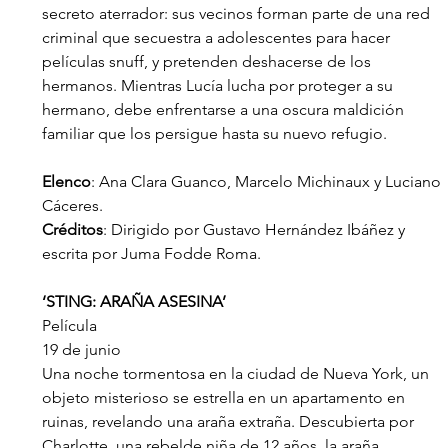
secreto aterrador: sus vecinos forman parte de una red 
criminal que secuestra a adolescentes para hacer 
películas snuff, y pretenden deshacerse de los 
hermanos. Mientras Lucía lucha por proteger a su 
hermano, debe enfrentarse a una oscura maldición 
familiar que los persigue hasta su nuevo refugio.
Elenco
: Ana Clara Guanco, Marcelo Michinaux y Luciano 
Cáceres.
Créditos
: Dirigido por Gustavo Hernández Ibáñez y 
escrita por Juma Fodde Roma.
‘STING: ARAÑA ASESINA’
Película
19 de junio
Una noche tormentosa en la ciudad de Nueva York, un 
objeto misterioso se estrella en un apartamento en 
ruinas, revelando una araña extraña. Descubierta por 
Charlotte, una rebelde niña de 12 años, la araña, 