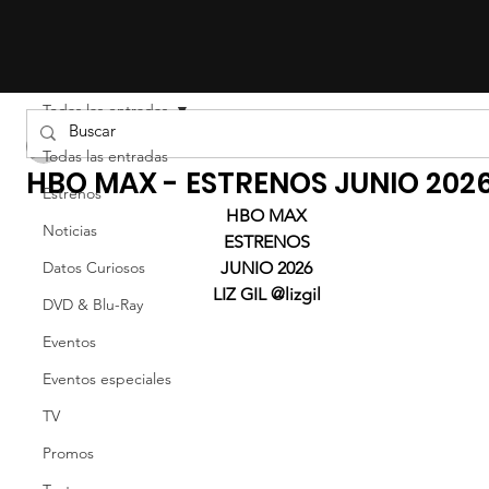
Todas las entradas
Liz Gil
Todas las entradas
HBO MAX - ESTRENOS JUNIO 202
Estrenos
HBO MAX
Noticias
ESTRENOS
Datos Curiosos
JUNIO 2026
LIZ GIL @lizgil
DVD & Blu-Ray
Eventos
Eventos especiales
TV
Promos