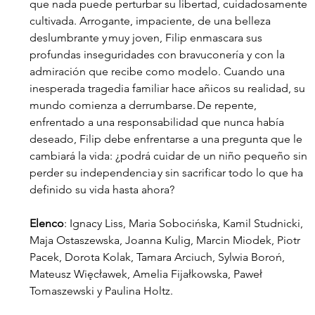
que nada puede perturbar su libertad, cuidadosamente 
cultivada. Arrogante, impaciente, de una belleza 
deslumbrante y muy joven, Filip enmascara sus 
profundas inseguridades con bravuconería y con la 
admiración que recibe como modelo. Cuando una 
inesperada tragedia familiar hace añicos su realidad, su 
mundo comienza a derrumbarse. De repente, 
enfrentado a una responsabilidad que nunca había 
deseado, Filip debe enfrentarse a una pregunta que le 
cambiará la vida: ¿podrá cuidar de un niño pequeño sin 
perder su independencia y sin sacrificar todo lo que ha 
definido su vida hasta ahora?  
Elenco
: Ignacy Liss, Maria Sobocińska, Kamil Studnicki, 
Maja Ostaszewska, Joanna Kulig, Marcin Miodek, Piotr 
Pacek, Dorota Kolak, Tamara Arciuch, Sylwia Boroń, 
Mateusz Więcławek, Amelia Fijałkowska, Paweł 
Tomaszewski y Paulina Holtz.