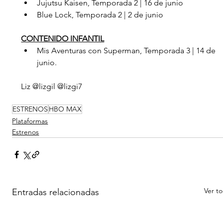
Jujutsu Kaisen, Temporada 2 | 16 de junio
Blue Lock, Temporada 2 | 2 de junio
CONTENIDO INFANTIL
Mis Aventuras con Superman, Temporada 3 | 14 de 
junio.
Liz @lizgil @lizgi7 
ESTRENOS
HBO MAX
Plataformas
Estrenos
Ver t
Entradas relacionadas