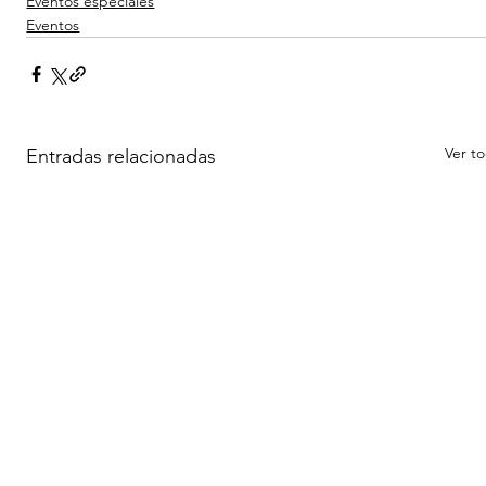
Eventos especiales
Eventos
Ver t
Entradas relacionadas