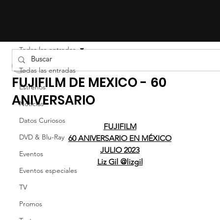
Todas las entradas
LIZ EFRON
Todas las entradas
FUJIFILM DE MEXICO - 60
Estrenos
ANIVERSARIO
Noticias
Datos Curiosos
FUJIFILM
DVD & Blu-Ray
60 ANIVERSARIO EN MÉXICO
JULIO 2023
Eventos
Liz Gil @lizgil
Eventos especiales
TV
Promos