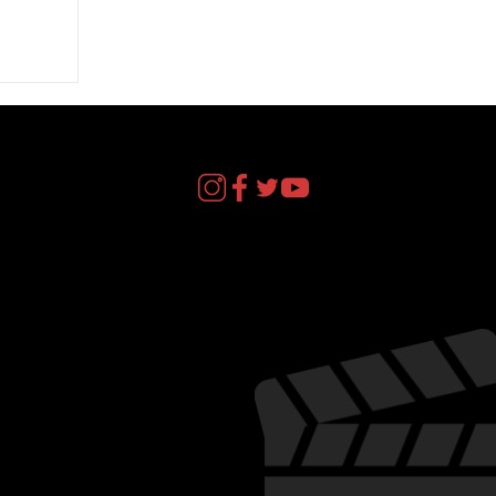
L
 DEL
act
il.com