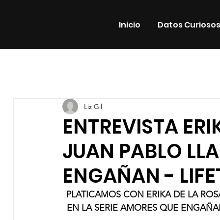
Inicio
Datos Curioso
Todas las entradas
Estrenos
Noticias
Datos Cur
Liz Gil
Promos
Teatro
Plataformas
Entrevistas
ENTREVISTA ERI
JUAN PABLO LL
ENGAÑAN - LIFE
PLATICAMOS CON ERIKA DE LA ROSA
EN LA SERIE AMORES QUE ENGAÑAN 