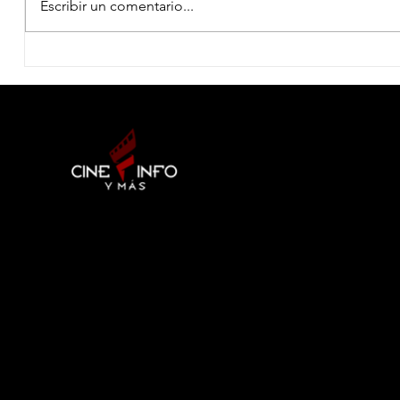
Escribir un comentario...
ENTREVISTA THOR KLEIN Y
ENTREV
LENA VURMA - DIRECTORES
SARIÑAN
DE LEONORA
PERSON