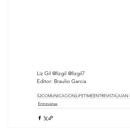
Liz Gil @lizgil @lizgil7
Editor: Braulio Garcia
S2COMUNICACION
LIFETIME
ENTREVISTA
JUAN 
Entrevistas