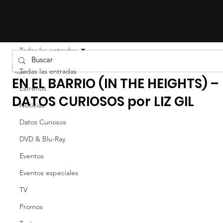
Todas las entradas
Liz Gil
Todas las entradas
EN EL BARRIO (IN THE HEIGHTS) –
Estrenos
DATOS CURIOSOS por LIZ GIL
Noticias
Datos Curiosos
DVD & Blu-Ray
Eventos
Eventos especiales
TV
Promos