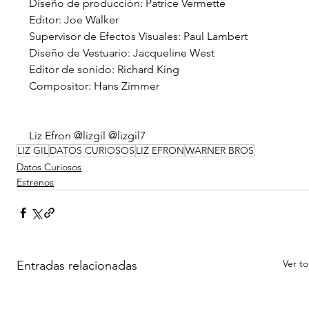
Diseño de producción: Patrice Vermette
Editor: Joe Walker
Supervisor de Efectos Visuales: Paul Lambert
Diseño de Vestuario: Jacqueline West
Editor de sonido: Richard King
Compositor: Hans Zimmer
Liz Efron @lizgil @lizgil7
LIZ GIL
DATOS CURIOSOS
LIZ EFRON
WARNER BROS
Datos Curiosos
Estrenos
Ver t
Entradas relacionadas