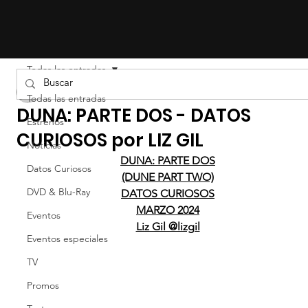
Todas las entradas
Liz Gil
Todas las entradas
DUNA: PARTE DOS - DATOS
Estrenos
CURIOSOS por LIZ GIL
Noticias
DUNA: PARTE DOS
Datos Curiosos
(DUNE PART TWO)
DVD & Blu-Ray
DATOS CURIOSOS
MARZO 2024
Eventos
Liz Gil @lizgil
Eventos especiales
TV
Promos