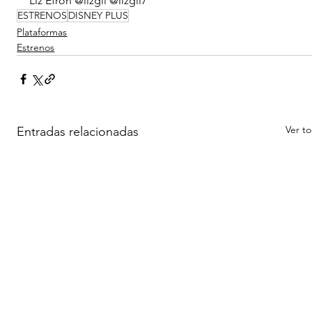
Liz Efron @lizgil @lizgil7
ESTRENOS
DISNEY PLUS
Plataformas
Estrenos
Ver t
Entradas relacionadas