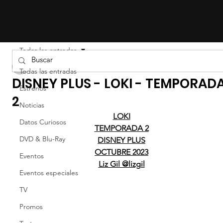
Todas las entradas
LIZ EFRON
Todas las entradas
DISNEY PLUS - LOKI - TEMPORAD
Estrenos
2
Noticias
LOKI
Datos Curiosos
TEMPORADA 2
DVD & Blu-Ray
DISNEY PLUS
OCTUBRE 2023
Eventos
Liz Gil @lizgil
Eventos especiales
TV
Promos