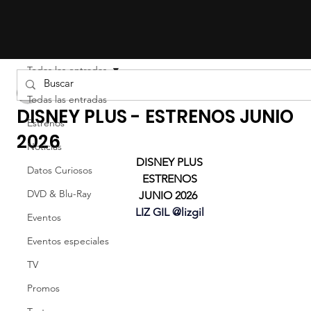
Todas las entradas
Liz Gil
Todas las entradas
DISNEY PLUS - ESTRENOS JUNIO
Estrenos
2026
Noticias
DISNEY PLUS
Datos Curiosos
ESTRENOS
DVD & Blu-Ray
JUNIO 2026 
LIZ GIL @lizgil
Eventos
Eventos especiales
TV
Promos