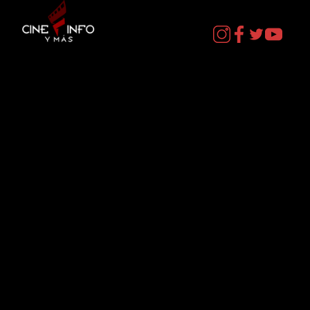
CURIOSOS por LIZ GIL
Contacto
cineinformacion@gmail.com
Menú
Datos Curiosos
Estrenos
TV