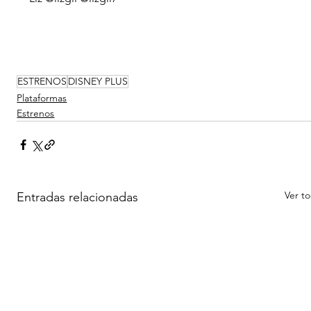
ESTRENOS
DISNEY PLUS
Plataformas
Estrenos
Ver t
Entradas relacionadas