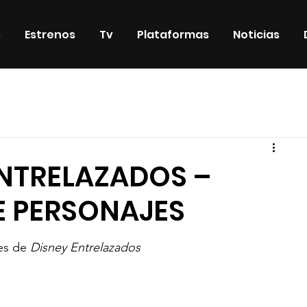
s
Estrenos
Tv
Plataformas
Noticias
iosos
DVD & Blu-Ray
Eventos
Eventos especiales
ENTRELAZADOS –
E PERSONAJES
es de 
Disney Entrelazados