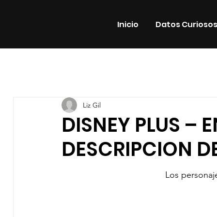
Inicio
Datos Curioso
Todas las entradas
Estrenos
Noticias
Datos Cur
Liz Gil
Promos
Teatro
Plataformas
Entrevistas
DISNEY PLUS – 
DESCRIPCION D
Los personaj