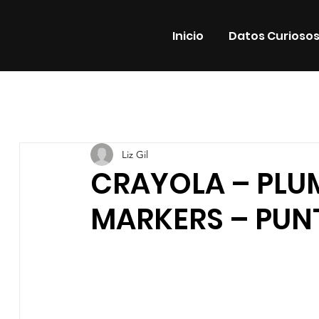
Inicio
Datos Curioso
Todas las entradas
Estrenos
Noticias
Datos Cur
Liz Gil
Promos
Teatro
Plataformas
Entrevistas
CRAYOLA – PL
MARKERS – PUN