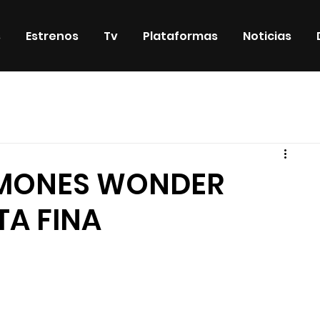
s
Estrenos
Tv
Plataformas
Noticias
iosos
DVD & Blu-Ray
Eventos
Eventos especiales
UMONES WONDER
TA FINA