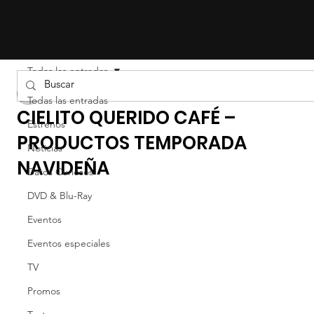
Todas las entradas
Liz Gil
Todas las entradas
CIELITO QUERIDO CAFÉ –
Estrenos
PRODUCTOS TEMPORADA
Noticias
NAVIDEÑA
Datos Curiosos
DVD & Blu-Ray
Eventos
Eventos especiales
TV
Promos