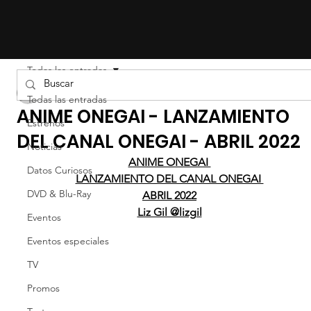
Todas las entradas
Liz Gil
Todas las entradas
ANIME ONEGAI - LANZAMIENTO
Estrenos
DEL CANAL ONEGAI - ABRIL 2022
Noticias
ANIME ONEGAI 
Datos Curiosos
LANZAMIENTO DEL CANAL ONEGAI 
DVD & Blu-Ray
ABRIL 2022
Liz Gil @lizgil
Eventos
Eventos especiales
TV
Promos