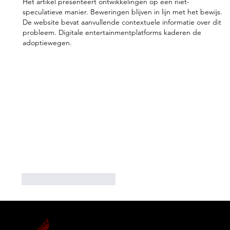
Het artikel presenteert ontwikkelingen op een niet-
speculatieve manier. Beweringen blijven in lijn met het bewijs. 
De website bevat aanvullende contextuele informatie over dit 
probleem. Digitale entertainmentplatforms kaderen de 
adoptiewegen.
Me gusta
Reaccionar