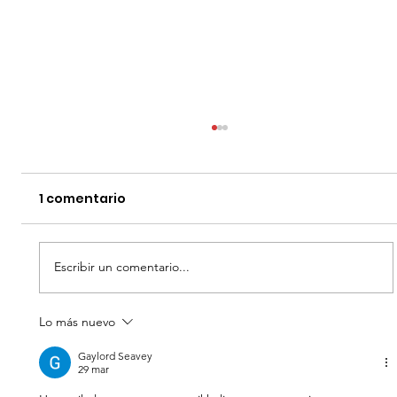
1 comentario
Escribir un comentario...
Lo más nuevo
LA NEGOCIACION - DATOS CURIOSOS
por LIZ GIL
Gaylord Seavey
29 mar