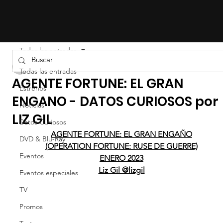
Todas las entradas
LIZ EFRON
Todas las entradas
AGENTE FORTUNE: EL GRAN
Estrenos
ENGANO - DATOS CURIOSOS por
Noticias
LIZ GIL
Datos Curiosos
AGENTE FORTUNE: EL GRAN ENGAÑO
DVD & Blu-Ray
(OPERATION FORTUNE: RUSE DE GUERRE)
Eventos
ENERO 2023
Liz Gil @lizgil
Eventos especiales
TV
Promos