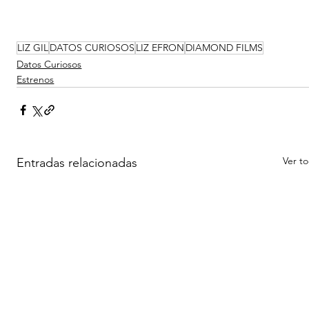
LIZ GIL
DATOS CURIOSOS
LIZ EFRON
DIAMOND FILMS
Datos Curiosos
Estrenos
Ver t
Entradas relacionadas