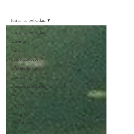
Todas las entradas
Todas las entradas
Estrenos
Noticias
Datos Curiosos
DVD & Blu-Ray
Eventos
Eventos especiales
TV
Promos
Teatro
Plataformas
Entrevistas