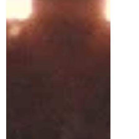
Mily Garcia
5 may 2025
1 min de lectura
Estrenos
ENCERRADO por MILI GARCIA
ENCERRADO (LOCKED) RESEÑA DIAMOND FILMS
MAYO 2025 Mili García "Encerrado" es una película
de suspenso con Anthony Hopkins y Bill...