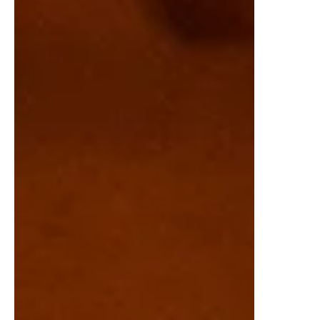
@lizgil Narra la vida de Charles ‘Chuck’ Krantz,...