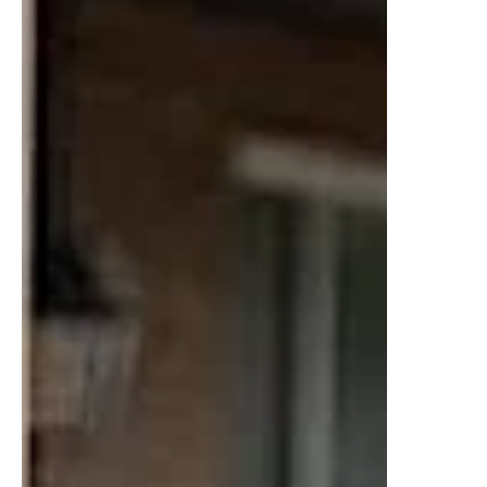
GIL @lizgil LA MÁQUINA: THE SMASHING
MACHINE narra la...