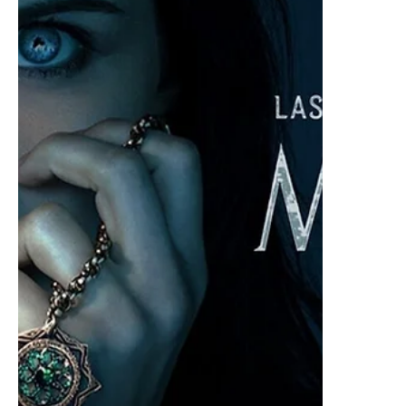
Eventos especiales
AMC - SOBREVIVIENDO AL
CARTEL
SOBREVIVIENDO AL CARTEL AMC OCTUBRE 2024
LIZ GIL @lizgil Aterriza en AMC la 1a temporada de
Sobreviviendo al Cártel , la serie...