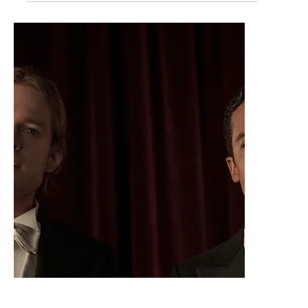
Liz Gil
7 oct 2024
2 min de lectura
Plataformas
AMC - LAS BRUJAS DE MAYFAIR
de ANNE RICE
LAS BRUJAS DE MAYFAIR de ANNE RICE AMC
OCTUBRE 2024 Liz Gil @lizgil A PARTIR DEL
DOMINGO 13 DE OCTUBRE A LAS 10PM Llega a
AMC un estreno...