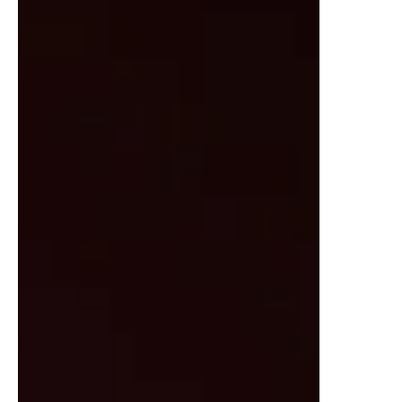
DEL CANAL ONEGAI - ABRIL
2022
ANIME ONEGAI LANZAMIENTO DEL CANAL
ONEGAI ABRIL 2022 Liz Gil @lizgil El CANAL
ONEGAI es el único canal 24 horas de anime en
LatAm donde...