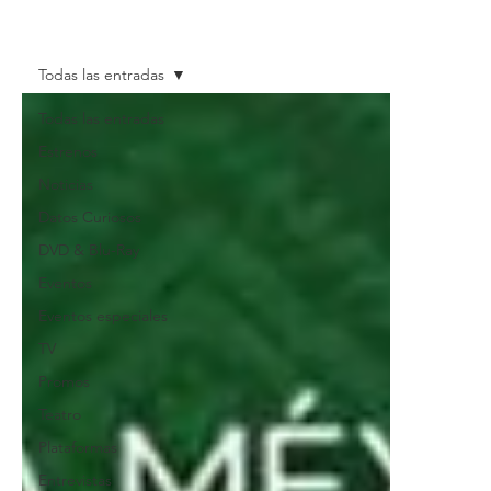
Todas las entradas
Todas las entradas
Estrenos
Noticias
Datos Curiosos
DVD & Blu-Ray
Eventos
Eventos especiales
TV
Promos
Teatro
Plataformas
Entrevistas