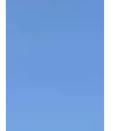
DISTRIBUIDORES DE MEXICOAPPLE TV PLUS
SEPTIEMBRE 5, 6 Y 7 DE SEPTIEMBRE, 2022 Liz Efron
@lizgil La...