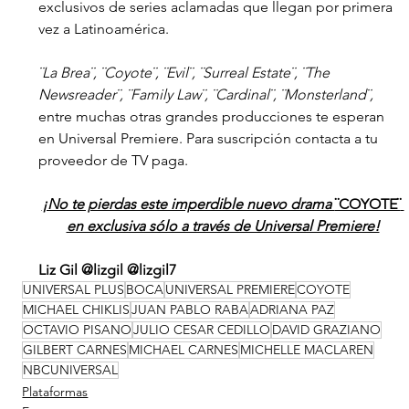
exclusivos de series aclamadas que llegan por primera 
vez a Latinoamérica.  
¨La Brea¨, ¨Coyote¨, ¨Evil¨, ¨Surreal Estate¨, ¨The 
Newsreader¨, ¨Family Law¨, ¨Cardinal¨, ¨Monsterland¨,
entre muchas otras grandes producciones te esperan 
en Universal Premiere. Para suscripción contacta a tu 
proveedor de TV paga.
¡No te pierdas este imperdible nuevo drama 
¨COYOTE¨
en exclusiva sólo a través de Universal Premiere!
Liz Gil @lizgil @lizgil7
UNIVERSAL PLUS
BOCA
UNIVERSAL PREMIERE
COYOTE
MICHAEL CHIKLIS
JUAN PABLO RABA
ADRIANA PAZ
OCTAVIO PISANO
JULIO CESAR CEDILLO
DAVID GRAZIANO
GILBERT CARNES
MICHAEL CARNES
MICHELLE MACLAREN
NBCUNIVERSAL
Plataformas