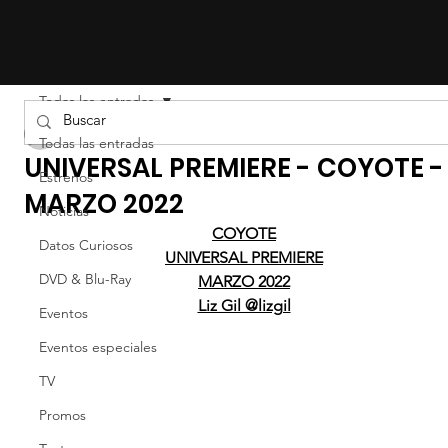
Todas las entradas
Liz Gil
Todas las entradas
UNIVERSAL PREMIERE - COYOTE -
Estrenos
MARZO 2022
Noticias
COYOTE
Datos Curiosos
UNIVERSAL PREMIERE
DVD & Blu-Ray
MARZO 2022
Liz Gil @lizgil
Eventos
Eventos especiales
TV
Promos