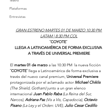
Teatro
Plataformas
Entrevistas
GRAN ESTRENO MARTES 01 DE MARZO 10:30 PM 
LATAM | 8:30 PM COL
¨COYOTE¨ 
LLEGA A LATINOAMÉRICA DE FORMA EXCLUSIVA 
A TRAVÉS DE UNIVERSAL PREMIERE
El 
martes 01 de marzo
 a las 10:30 PM  la nueva ficción
¨COYOTE¨ 
llega a Latinoamérica de forma exclusiva a 
través del nuevo canal premium, 
Universal Premiere 
protagonizada por el aclamado actor
Michael Chiklis 
(The Shield, Gotham) 
junto a un gran elenco 
internacional 
Juan Pablo Raba 
(La Reina del Sur, 
Narcos), 
Adriana Paz
 (Vis a Vis, Capadocia), 
Octavio 
Pisano 
(La Ley y el Orden: UVE), 
Julio Cesar Cedillo