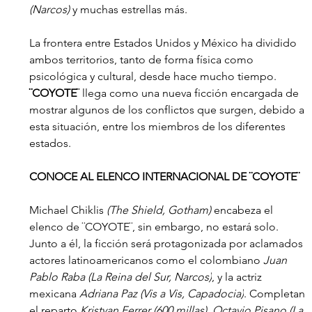
(Narcos) 
y muchas estrellas más.
La frontera entre Estados Unidos y México ha dividido 
ambos territorios, tanto de forma física como 
psicológica y cultural, desde hace mucho tiempo. 
¨COYOTE¨
 llega como una nueva ficción encargada de 
mostrar algunos de los conflictos que surgen, debido a 
esta situación, entre los miembros de los diferentes 
estados. 
CONOCE AL ELENCO INTERNACIONAL DE ¨COYOTE¨
Michael Chiklis 
(The Shield, Gotham) 
encabeza el 
elenco de ¨COYOTE¨, sin embargo, no estará solo. 
Junto a él, la ficción será protagonizada por aclamados 
actores latinoamericanos como el colombiano 
Juan 
Pablo Raba (La Reina del Sur, Narcos)
, y la actriz 
mexicana 
Adriana Paz (Vis a Vis, Capadocia)
. Completan 
el reparto 
Kristyan Ferrer (600 millas), Octavio Pisano (La 