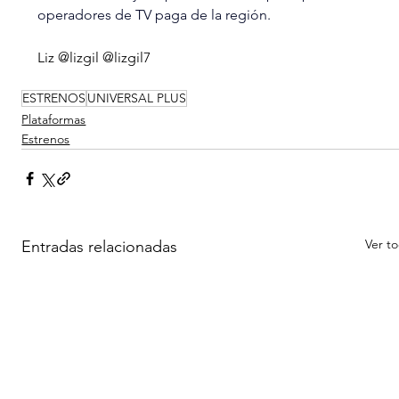
operadores de TV paga de la región.
Liz @lizgil @lizgil7
ESTRENOS
UNIVERSAL PLUS
Plataformas
Estrenos
Ver t
Entradas relacionadas