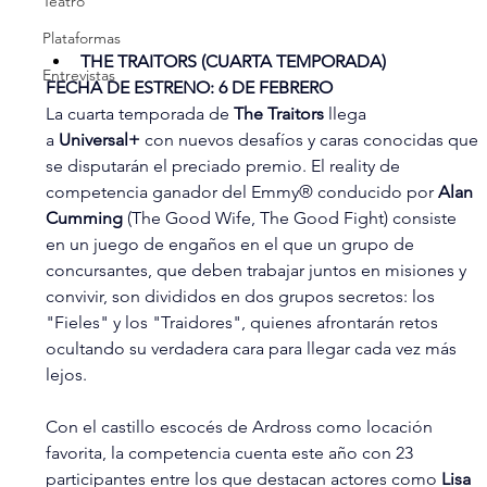
Teatro
Plataformas
THE TRAITORS (CUARTA TEMPORADA)
Entrevistas
FECHA DE ESTRENO: 6 DE FEBRERO
La cuarta temporada de 
The Traitors
 llega 
a 
Universal+ 
con nuevos desafíos y caras conocidas que 
se disputarán el preciado premio. El reality de 
competencia ganador del Emmy® conducido por 
Alan 
Cumming
 (The Good Wife, The Good Fight) consiste 
en un juego de engaños en el que un grupo de 
concursantes, que deben trabajar juntos en misiones y 
convivir, son divididos en dos grupos secretos: los 
"Fieles" y los "Traidores", quienes afrontarán retos 
ocultando su verdadera cara para llegar cada vez más 
lejos.
Con el castillo escocés de Ardross como locación 
favorita, la competencia cuenta este año con 23 
participantes entre los que destacan actores como 
Lisa 