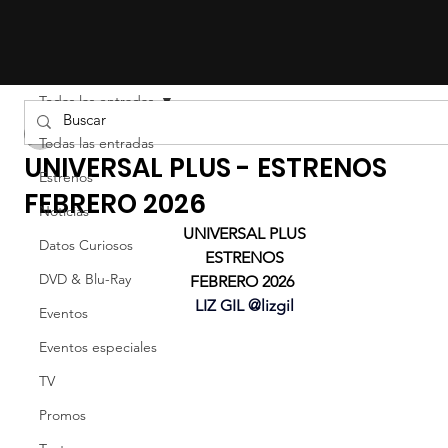
Todas las entradas
Liz Gil
Todas las entradas
UNIVERSAL PLUS - ESTRENOS
Estrenos
FEBRERO 2026
Noticias
UNIVERSAL PLUS
Datos Curiosos
ESTRENOS
DVD & Blu-Ray
FEBRERO 2026 
LIZ GIL @lizgil
Eventos
Eventos especiales
TV
Promos