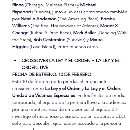
Rinna
 (Chicago, Melrose Place) y 
Michael 
Rapaport
 (Friends), junto a un cast conformado también 
por 
Natalie Anderson
 (The Amazing Race),
 Porsha 
Williams 
(The Real Housewives of Atlanta), 
Monét X 
Change
 (RuPaul’s Drag Race), 
Mark Ballas
 (Dancing With 
the Stars), 
Rob Cesternino
 (Survivor) y 
Maura 
Higgins
 (Love Island), entre muchos otros.
CROSSOVER LA LEY Y EL ORDEN + LA LEY Y EL 
ORDEN: UVE
FECHA DE ESTRENO: 10 DE FEBRERO
Este 10 de febrero no te pierdas el impactante 
crossover entre 
La Ley y el Orden
 y 
La Ley y el Orden: 
Unidad de Víctimas Especiales
. En los finales de media 
temporada, el equipo de la primera llevó a la audiencia 
por una montaña rusa de emociones: el equipo 2-7 
investigó el misterioso asesinato de un poderoso CEO, 
solo para descubrir que habían acusado a la persona 