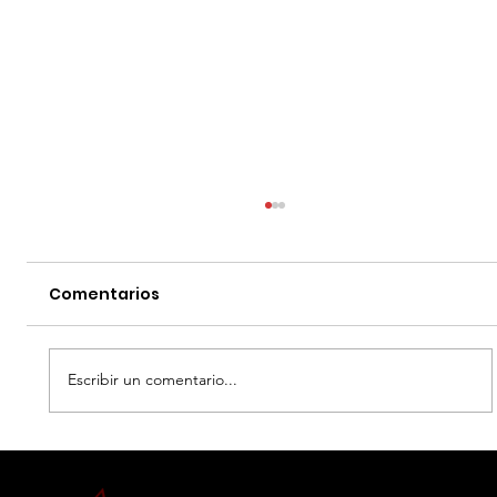
Comentarios
Escribir un comentario...
EL DIA D: BAJO PRESION - DATOS
CURIOSOS por LIZ GIL