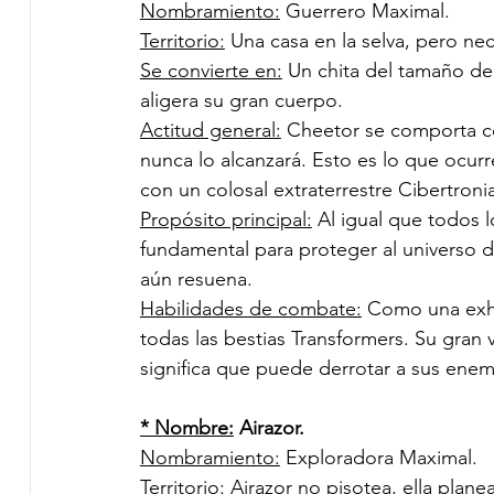
Nombramiento:
 Guerrero Maximal.
Territorio:
 Una casa en la selva, pero nec
Se convierte en:
 Un chita del tamaño d
aligera su gran cuerpo.  
Actitud general:
 Cheetor se comporta co
nunca lo alcanzará. Esto es lo que ocurr
con un colosal extraterrestre Cibertroni
Propósito principal:
 Al igual que todos 
fundamental para proteger al universo 
aún resuena. 
Habilidades de combate:
 Como una exha
todas las bestias Transformers. Su gran
significa que puede derrotar a sus enemi
* Nombre:
 Airazor.
Nombramiento:
 Exploradora Maximal.
Territorio:
 Airazor no pisotea, ella plane