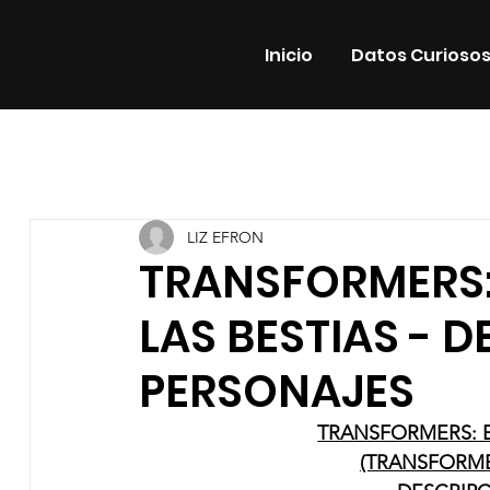
Inicio
Datos Curioso
Todas las entradas
Estrenos
Noticias
Datos Cur
LIZ EFRON
Promos
Teatro
Plataformas
Entrevistas
TRANSFORMERS:
LAS BESTIAS - 
PERSONAJES
TRANSFORMERS: E
(TRANSFORMER