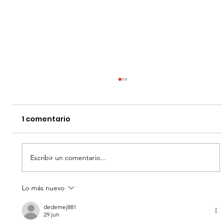
1 comentario
Escribir un comentario...
Lo más nuevo
LA NEGOCIACION - DATOS CURIOSOS
por LIZ GIL
dedemej881
29 jun