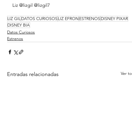
Liz @lizgil @lizgil7
LIZ GIL
DATOS CURIOSOS
LIZ EFRON
ESTRENOS
DISNEY PIXAR
DISNEY BIA
Datos Curiosos
Estrenos
Ver t
Entradas relacionadas