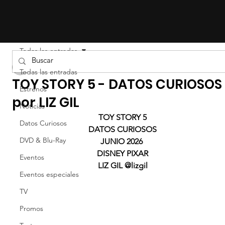
Todas las entradas
Liz Gil
Todas las entradas
TOY STORY 5 - DATOS CURIOSOS
Estrenos
por LIZ GIL
Noticias
TOY STORY 5
Datos Curiosos
DATOS CURIOSOS
DVD & Blu-Ray
JUNIO 2026 
DISNEY PIXAR
Eventos
LIZ GIL @lizgil
Eventos especiales
TV
Promos