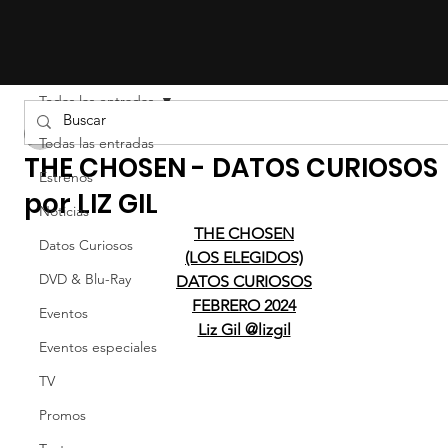
Todas las entradas
LIZ EFRON
Todas las entradas
THE CHOSEN - DATOS CURIOSOS
Estrenos
por LIZ GIL
Noticias
THE CHOSEN
Datos Curiosos
(LOS ELEGIDOS)
DVD & Blu-Ray
DATOS CURIOSOS
FEBRERO 2024
Eventos
Liz Gil @lizgil
Eventos especiales
TV
Promos