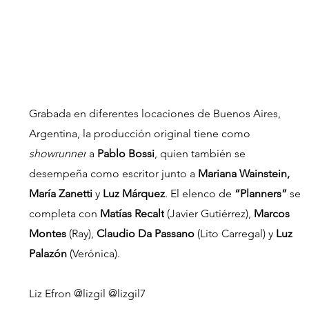
Grabada en diferentes locaciones de Buenos Aires, 
Argentina, la producción original tiene como 
showrunner
 a
 Pablo Bossi
, 
quien también se 
desempeña como escritor junto a 
Mariana Wainstein, 
María Zanetti 
y 
Luz Márquez
. El elenco de 
“Planners”
 se 
completa con 
Matías Recalt
 (Javier Gutiérrez)
, 
Marcos 
Montes
 (Ray)
, 
Claudio Da Passano
 (Lito Carregal)
 y 
Luz 
Palazón
 (Verónica)
.
Liz Efron @lizgil @lizgil7