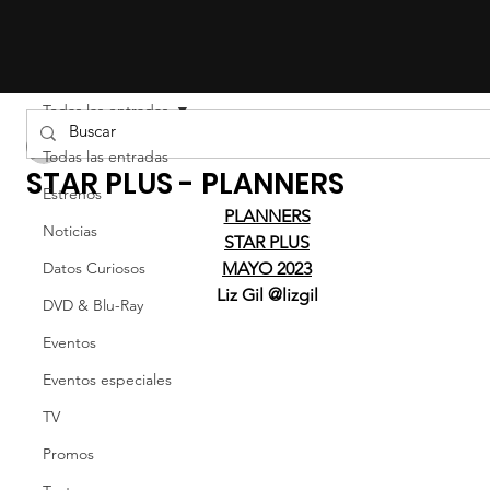
Todas las entradas
LIZ EFRON
Todas las entradas
STAR PLUS - PLANNERS
Estrenos
PLANNERS
Noticias
STAR PLUS
Datos Curiosos
MAYO 2023
Liz Gil @lizgil
DVD & Blu-Ray
Eventos
Eventos especiales
TV
Promos