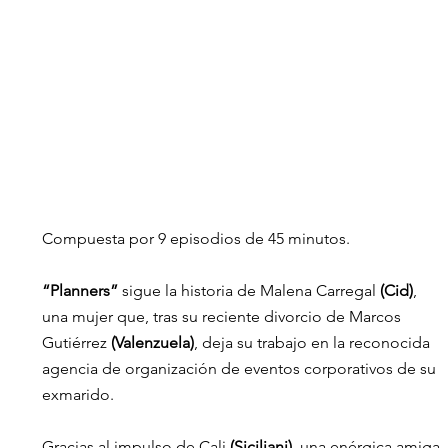
Compuesta por 9 episodios de 45 minutos.
“Planners”
 sigue la historia de Malena Carregal 
(Cid)
, 
una mujer que, tras su reciente divorcio de Marcos 
Gutiérrez 
(Valenzuela)
, deja su trabajo en la reconocida 
agencia de organización de eventos corporativos de su 
exmarido. 
Gracias al impulso de Cali 
(Siciliani)
, una enérgica amiga 