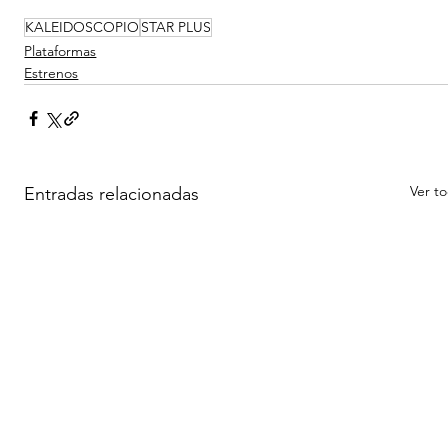
KALEIDOSCOPIO
STAR PLUS
Plataformas
Estrenos
Ver t
Entradas relacionadas